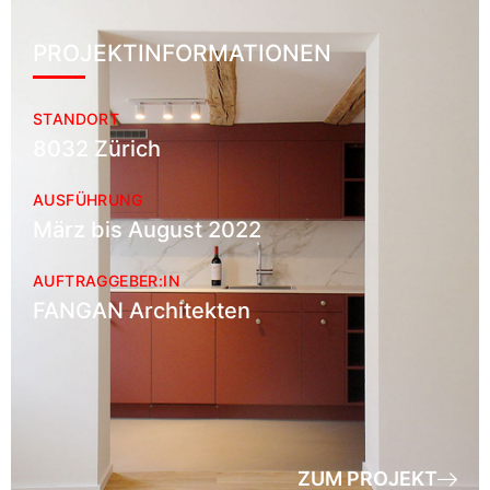
PROJEKTINFORMATIONEN
STANDORT
8032 Zürich
AUSFÜHRUNG
März bis August 2022
AUFTRAGGEBER:IN
FANGAN Architekten
ZUM PROJEKT