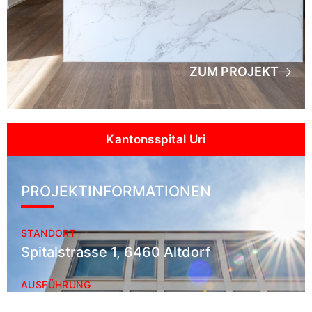
ZUM PROJEKT
Kantonsspital Uri
PROJEKTINFORMATIONEN
STANDORT
Spitalstrasse 1, 6460 Altdorf
AUSFÜHRUNG
Juli bis Dezember 2021