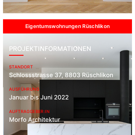
Eigentumswohnungen Rüschlikon
PROJEKTINFORMATIONEN
STANDORT
Schlossstrasse 37, 8803 Rüschlikon
AUSFÜHRUNG
Januar bis Juni 2022
AUFTRAGGEBER:IN
Morfo Architektur