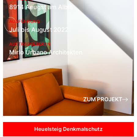
8914 Aeugst am Albis
AUSFÜHRUNG
Juli bis August 2022
AUFTRAGGEBER:IN
Mirlo Urbano Architekten
ZUM PROJEKT
Heuelsteig Denkmalschutz